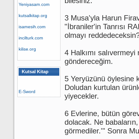
bilesiniz."
Yeniyasam.com
kutsalkitap.org
3 Musa'yla Harun Firav
"İbraniler'in Tanrısı R
isamesih.com
olmayı reddedeceksin? 
incilturk.com
kilise.org
4 Halkımı salıvermeyi 
göndereceğim.
Kutsal Kitap
5 Yeryüzünü öylesine k
Yazılım
Doludan kurtulan ürünle
E-Sword
yiyecekler.
6 Evlerine, bütün görevl
dolacak. Ne babaların, 
görmediler.'" Sonra Mu