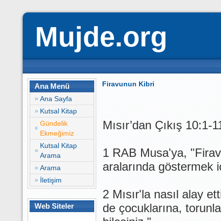
Mujde.org
Firavunun Kibri
Ana Menü
Ana Sayfa
Kutsal Kitap
Mısır’dan Çıkış 10:1-1
Gündelik
Ekmeğimiz
Kutsal Kitap
1 RAB Musa'ya, "Firavun
Arama
aralarında göstermek içi
Arama
İletişim
2 Mısır'la nasıl alay et
de çocuklarına, torunl
Web Siteler