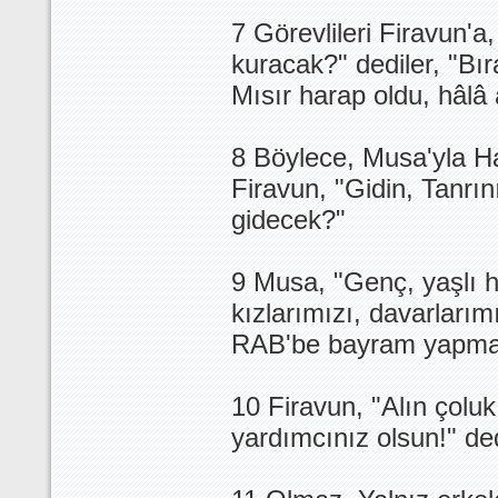
7 Görevlileri Firavun'
kuracak?" dediler, "Bıra
Mısır harap oldu, hâl
8 Böylece, Musa'yla Har
Firavun, "Gidin, Tanrı
gidecek?"
9 Musa, "Genç, yaşlı he
kızlarımızı, davarlarım
RAB'be bayram yapmal
10 Firavun, "Alın çolu
yardımcınız olsun!" ded