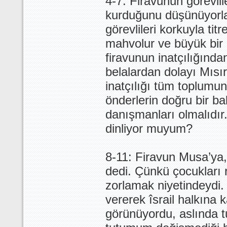
4-7: Firavunun görevlil
kurduğunu düşünüyorlar
görevlileri korkuyla tit
mahvolur ve büyük bir k
firavunun inatçılığından
belalardan dolayı Mısı
inatçılığı tüm toplumu
önderlerin doğru bir ba
danışmanları olmalıdır.
dinliyor muyum?
8-11: Firavun Musa’ya,
dedi. Çünkü çocukları re
zorlamak niyetindeydi. 
vererek îsrail halkına 
görünüyordu, aslında 