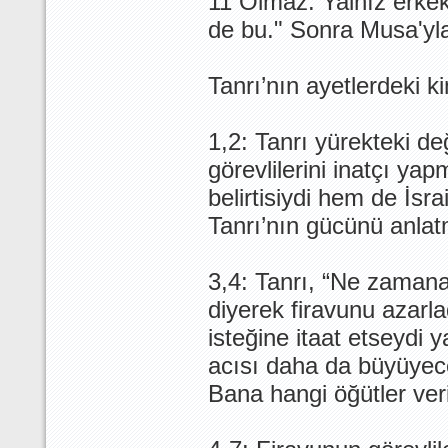
11 Olmaz. Yalnız erkek
de bu." Sonra Musa'yl
Tanrı’nın ayetlerdeki ki
1,2: Tanrı yürekteki de
görevlilerini inatçı yap
belirtisiydi hem de İsra
Tanrı’nın gücünü anlatm
3,4: Tanrı, “Ne zaman
diyerek firavunu azarla
isteğine itaat etseydi y
acısı daha da büyüyece
Bana hangi öğütler ver